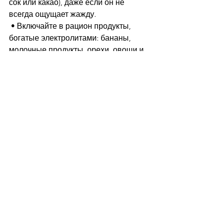
сок или какао), даже если он не 
всегда ощущает жажду.
 • Включайте в рацион продукты, 
богатые электролитами: бананы, 
молочные продукты, орехи, овощи и 
фрукты.
 • При активных играх и жаре, 
обезвоживании или после болезней 
давайте специальные напитки с 
электролитами, чтобы восполнить 
потери.
 • Ограничьте потребление напитков 
с кофеином и алкоголя (для 
подростков), так как они 
способствуют обезвоживанию.
 • Следите за цветом мочи ребёнка: 
светлый цвет - признак хорошей 
гидратации.