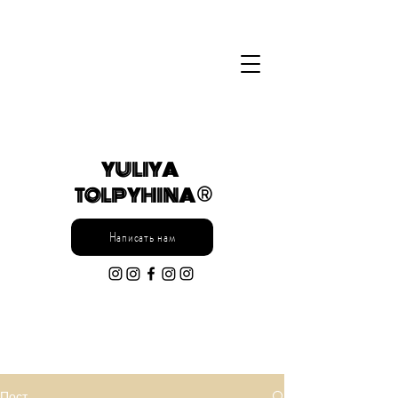
YULIYA
TOLPYHINA ®
Написать нам
Пост