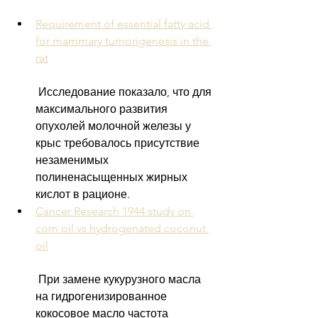
Requirement of essential fatty acid 
for mammary tumorigenesis in the 
rat
 Исследование показало, что для 
максимального развития 
опухолей молочной железы у 
крыс требовалось присутствие 
незаменимых 
полиненасыщенных жирных 
кислот в рационе.
Cancer Research 1944 study on 
corn oil vs hydrogenated coconut 
oil
 При замене кукурузного масла 
на гидрогенизированное 
кокосовое масло частота 