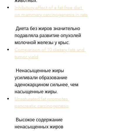
животных.
Inhibitory effect of a fat-free diet 
on mammary carcinogenesis in rats
 Диета без жиров значительно 
подавляла развитие опухолей 
молочной железы у крыс.
Comparison of 10 dietary fats and 
tumor yield
 Ненасыщенные жиры 
усиливали образование 
аденокарцином сильнее, чем 
насыщенные жиры.
Unsaturated fat promotes 
pancreatic carcinogenesis
 Высокое содержание 
ненасыщенных жиров 