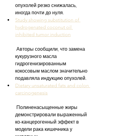
опухолей резко снижалась, 
иногда почти до нуля.
Study showing substitution of 
hydrogenated coconut oil 
inhibited tumor induction
 Авторы сообщили, что замена 
кукурузного масла 
гидрогенизированным 
кокосовым маслом значительно 
подавляла индукцию опухолей.
Dietary unsaturated fats and colon 
carcinogenesis
 Полиненасыщенные жиры 
демонстрировали выраженный 
ко-канцерогенный эффект в 
модели рака кишечника у 