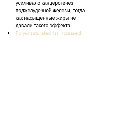
усиливало канцерогенез 
поджелудочной железы, тогда 
как насыщенные жиры не 
давали такого эффекта.
Polyunsaturated fat increased 
tumor incidence in DMBA rats
 У животных на диете с 
полиненасыщенными жирами 
частота опухолей была выше 
после воздействия канцерогена 
DMBA.
Corn and safflower oils increased 
mammary tumors compared to 
coconut oil
 Кукурузное и сафлоровое масла 
усиливали рост опухолей 
молочной железы 