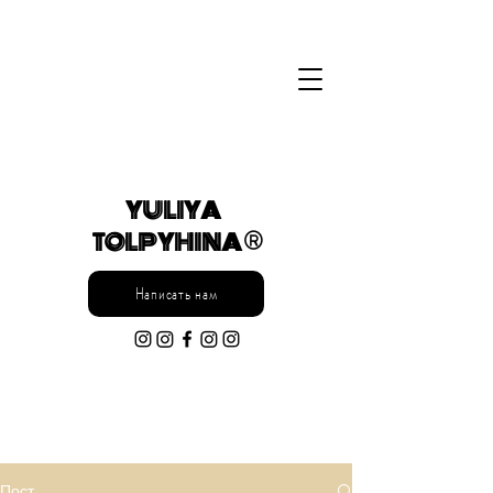
YULIYA
TOLPYHINA ®
Написать нам
Пост