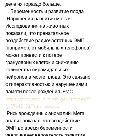
деле их гораздо больше. 
1. Беременность и развитие плода
 Нарушения развития мозга: 
Исследования на животных 
показали, что пренатальное 
воздействие радиочастотных ЭМП 
(например, от мобильных телефонов) 
может привести к потере 
гранулярных клеток и снижению 
количества пирамидальных 
нейронов в мозге плода. Это связано 
с гиперактивностью и нарушениями 
памяти после рождения. PMC 
https://pmc.ncbi.nlm.nih.gov/articles/P
MC7642138/?utm_source
 Риск врожденных аномалий: Мета-
анализ показал, что воздействие 
ЭМП во время беременности 
увеличивает вероятность развития 