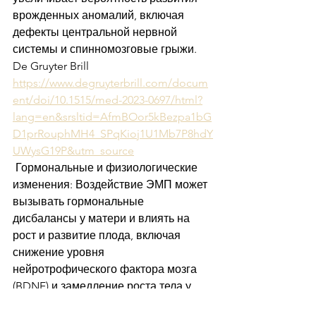
врожденных аномалий, включая 
дефекты центральной нервной 
системы и спинномозговые грыжи. 
De Gruyter Brill 
https://www.degruyterbrill.com/docum
ent/doi/10.1515/med-2023-0697/html?
lang=en&srsltid=AfmBOor5kBezpa1bG
D1prRouphMH4_SPqKioj1U1Mb7P8hdY
UWysG19P&utm_source
 Гормональные и физиологические 
изменения: Воздействие ЭМП может 
вызывать гормональные 
дисбалансы у матери и влиять на 
рост и развитие плода, включая 
снижение уровня 
нейротрофического фактора мозга 
(BDNF) и замедление роста тела у 
потомства.