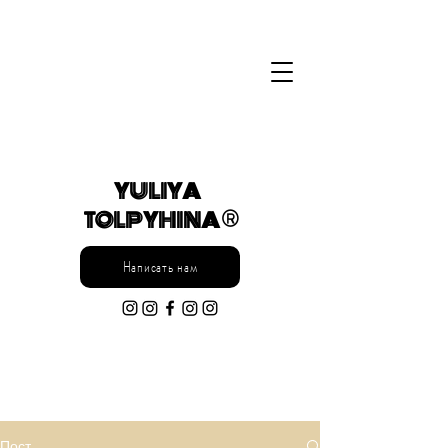
YULIYA
TOLPYHINA ®
Написать нам
Пост