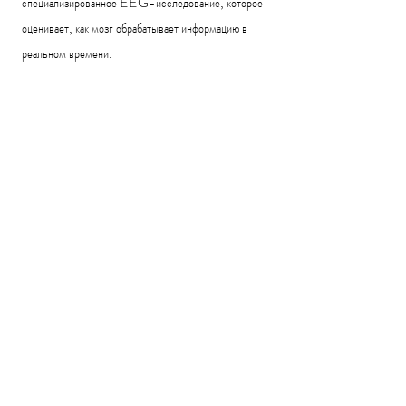
специализированное EEG-исследование, которое
оценивает, как мозг обрабатывает информацию в
реальном времени.
Во время тестирования:
на голову устанавливаются EEG-сенсоры
человек выполняет простые когнитивные задания
реакции мозга записываются с точностью до
миллисекунд
ERP помогает оценить
распределение
внимания,
скорость обработки
информации,
сенсорную обработку,
когнитивный
контроль,
торможение импульсивных
реакций,
рабочую память,
исполнительные функции
Разные ERP-парадигмы оценивают разные