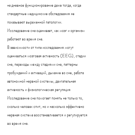
на дневное функционирование даже тогда, когда
стандартные медицинские обследования не
показывают выраженной патологии.
Исследование сна оценивает, как мозг и организм
работают во время сна.
В зависимости от типа исследования могут
оцениваться
мозговая активность (EEG),
стадии
сна,
переходы между стадиями сна,
паттерны
пробуждений и активаций,
дыхание во сне,
работа
автономной нервной системы,
двигательная
активность и физиологическая регуляция
Исследование сна помогает понять не только то,
сколько человек спит, но и
насколько эффективно
нервная система восстанавливается и регулируется
во время сна.