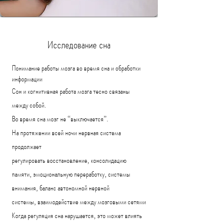
Исследование сна
Понимание работы мозга во время сна и обработки
информации
Сон и когнитивная работа мозга тесно связаны
между собой.
Во время сна мозг не “выключается”.
На протяжении всей ночи нервная система
продолжает
регулировать
восстановление,
консолидацию
памяти,
эмоциональную переработку,
системы
внимания,
баланс автономной нервной
системы,
взаимодействие между мозговыми сетями
Когда регуляция сна нарушается, это может влиять