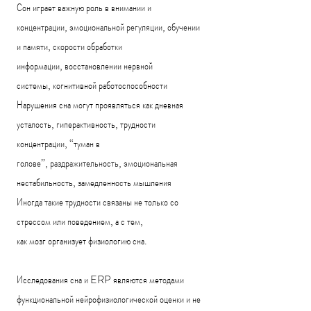
Сон играет важную роль в
внимании и
концентрации,
эмоциональной регуляции,
обучении
и памяти,
скорости обработки
информации,
восстановлении нервной
системы,
когнитивной работоспособности
Нарушения сна могут проявляться как
дневная
усталость,
гиперактивность,
трудности
концентрации,
“туман в
голове”,
раздражительность,
эмоциональная
нестабильность,
замедленность мышления
Иногда такие трудности связаны не только со
стрессом или поведением, а с тем,
как мозг организует физиологию сна.
Исследования сна и ERP являются методами
функциональной нейрофизиологической оценки и не