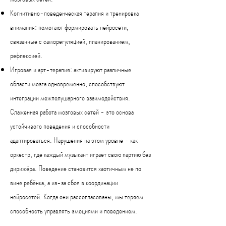
Когнитивно-поведенческая терапия и тренировка
внимания: помогают формировать нейросети,
связанные с саморегуляцией, планированием,
рефлексией.
Игровая и арт-терапия: активируют различные
области мозга одновременно, способствуют
интеграции межполушарного взаимодействия.
Слаженная работа мозговых сетей - это основа
устойчивого поведения и способности
адаптироваться. Нарушения на этом уровне - как
оркестр, где каждый музыкант играет свою партию без
дирижёра. Поведение становится хаотичным не по
вине ребёнка, а из-за сбоя в координации
нейросетей.
Когда они рассогласованы, мы теряем
способность управлять эмоциями и поведением.