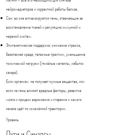
нейромедиаторов и корректной работы белков.
Сон: во сне активизируются гены, отвечающие за
восстановление тканей и регуляцию иммунной и
нервной систем.
Эпигенетическая поддержка: снижение стресса,
безопасная среда, телесные практики, уменьшение
токсической нагрузки (тяжёлые металлы, избыток
сахара).
Если организм не получает нужные вещества, или
если на гены влияют вредные факторы, развитие
мозга и процесс взросления и старения с самого
начала идёт по искажённой траектории.
Уровень
Пути и Синапсы