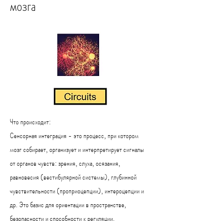
мозга
Что происходит:
Сенсорная интеграция - это процесс, при котором
мозг собирает, организует и интерпретирует сигналы
от органов чувств: зрения, слуха, осязания,
равновесия (вестибулярной системы), глубинной
чувствительности (проприоцепции), интероцепции и
др. Это базис для ориентации в пространстве,
безопасности и способности к регуляции.