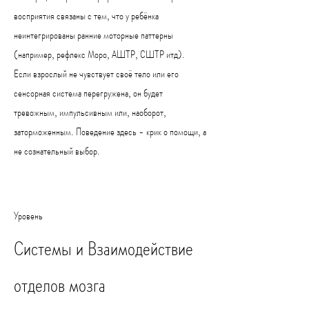
восприятия связаны с тем, что у ребёнка
неинтегрированы ранние моторные паттерны
(например, рефлекс Моро, АШТР, СШТР итд).
Если взрослый не чувствует своё тело или его
сенсорная система перегружена, он будет
тревожным, импульсивным или, наоборот,
заторможенным. Поведение здесь - крик о помощи, а
не сознательный выбор.
Уровень
Системы и Взаимодействие
отделов мозга