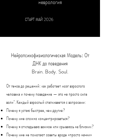
неврология
СТАРТ МАЙ 2026
Нейропсихофизиологическая Модель: От
ДНК до поведения
Brain. Body. Soul.
От генов до решений: как работает мозг взрослого
человека и почему поведение — это не просто сила
воли".
Каждый взрослый сталкивается с вопросами:
Почему я устаю быстрее, чем другие?
Почему мне сложно концентрироваться?
Почему я откладываю важное или срываюсь на близких?
Почему мне не помогают советы вроде «просто начни»