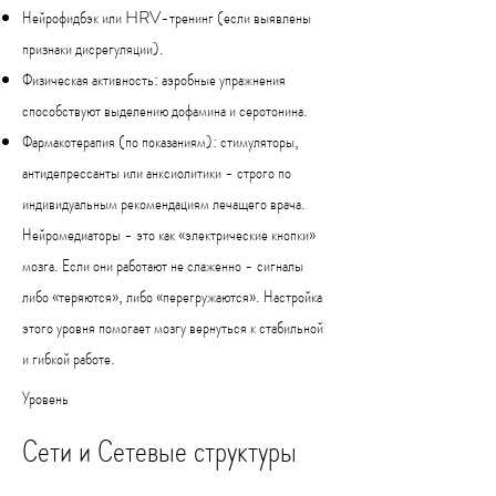
Нейрофидбэк или HRV-тренинг (если выявлены
признаки дисрегуляции).
Физическая активность: аэробные упражнения
способствуют выделению дофамина и серотонина.
Фармакотерапия (по показаниям): стимуляторы,
антидепрессанты или анксиолитики - строго по
индивидуальным рекомендациям лечащего врача.
Нейромедиаторы - это как «электрические кнопки»
мозга. Если они работают не слаженно - сигналы
либо «теряются», либо «перегружаются». Настройка
этого уровня помогает мозгу вернуться к стабильной
и гибкой работе.
Уровень
Сети и Сетевые структуры