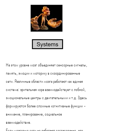
На этом уровне мозг объединяет сенсорные сигналы,
память, эмоции и моторику в скоординированные
сети. Различные области мозга работают как единая
система: зрительная кора взаимодействует с лобной,
эмоциональные центры с двигательными и т.д. Здесь
формируются более сложные когнитивные функции -
внимание, планирование, социальное
взаимодействие.
Если мозговые сети не работают согласованно, это