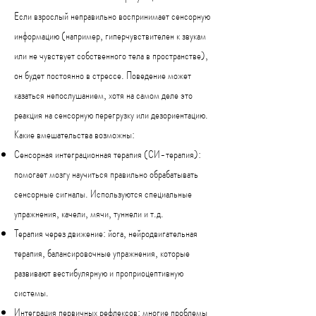
Если взрослый неправильно воспринимает сенсорную
информацию (например, гиперчувствителен к звукам
или не чувствует собственного тела в пространстве),
он будет постоянно в стрессе. Поведение может
казаться непослушанием, хотя на самом деле это
реакция на сенсорную перегрузку или дезориентацию.
Какие вмешательства возможны:
Сенсорная интеграционная терапия (СИ-терапия):
помогает мозгу научиться правильно обрабатывать
сенсорные сигналы. Используются специальные
упражнения, качели, мячи, туннели и т.д.
Терапия через движение: йога, нейродвигательная
терапия, балансировочные упражнения, которые
развивают вестибулярную и проприоцептивную
системы.
Интеграция первичных рефлексов: многие проблемы