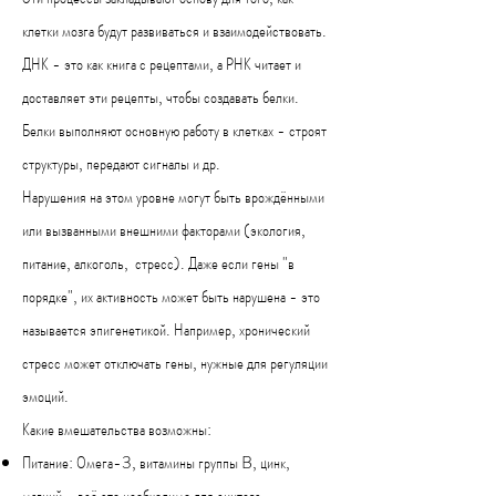
клетки мозга будут развиваться и взаимодействовать.
ДНК - это как книга с рецептами, а РНК читает и
доставляет эти рецепты, чтобы создавать белки.
Белки выполняют основную работу в клетках - строят
структуры, передают сигналы и др.
Нарушения на этом уровне могут быть врождёнными
или вызванными внешними факторами (экология,
питание, алкоголь, стресс). Даже если гены "в
порядке", их активность может быть нарушена - это
называется эпигенетикой. Например, хронический
стресс может отключать гены, нужные для регуляции
эмоций.
Какие вмешательства возможны:
Питание: Омега-3, витамины группы B, цинк,
магний - всё это необходимо для синтеза