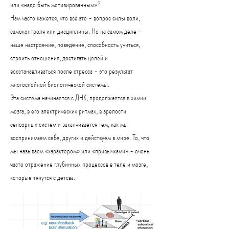
или «надо быть мотивированным»?
Нам часто кажется, что всё это - вопрос силы воли,
самоконтроля или дисциплины. Но на самом деле -
наше настроение, поведение, способность учиться,
строить отношения, достигать целей и
восстанавливаться после стресса - это результат
многослойной биологической системы.
Эта система начинается с ДНК, продолжается в химии
мозга, в его электрических ритмах, в зрелости
сенсорных систем и заканчивается тем, как мы
воспринимаем себя, других и действуем в мире. То, что
мы называем «характером» или «привычками» - очень
часто отражение глубинных процессов в теле и мозге,
которые тянутся с детсва.