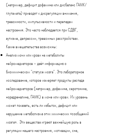
(например, дефицит дофамина или дисбаланс ГАМК/
глутамата) приводят к дисрегуляции внимания,
тревожности, импульсивности и перепадам
настроения. Это часто наблюдается при СДВГ,
аутизме, депрессии, тревожных расстройствах.
Какие вмешательства возможны:
Анализ мочи или крови на метаболиты
нейромедиаторов - даёт информацию о
биохимическом "статусе мозга".
Это лабораторное
исследование, которое измеряет продукты распада
нейромедиаторов (например, дофамина, серотонина,
норадреналина, ГАМК) в моче или крови. Их уровень
может показать, есть ли избыток,
дефицит или
нарушение метаболизма этих химических «сообщений
мозга». Эти вещества играют важнейшую роль в
регуляции нашего настроения, мотивации, сна,