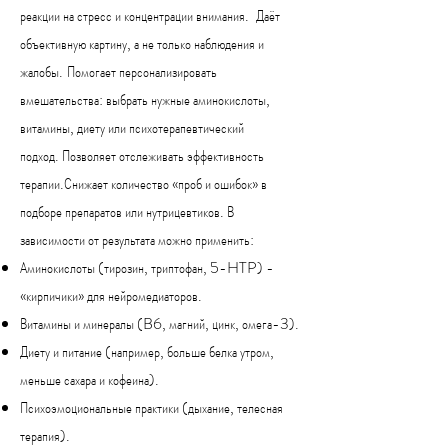
реакции на стресс и концентрации внимания.
Даёт
объективную картину, а не только наблюдения и
жалобы.
Помогает персонализировать
вмешательства: выбрать нужные аминокислоты,
витамины, диету или психотерапевтический
подход.
Позволяет отслеживать эффективность
терапии.
Снижает количество «проб и ошибок» в
подборе препаратов или нутрицевтиков.
В
зависимости от результата можно применить:
Аминокислоты (тирозин, триптофан, 5-HTP) -
«кирпичики» для нейромедиаторов.
Витамины и минералы (B6, магний, цинк, омега-3).
Диету и питание (например, больше белка утром,
меньше сахара и кофеина).
Психоэмоциональные практики (дыхание, телесная
терапия).