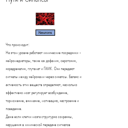
Что происходит:
На этом уровне работают химические посредники -
нейромедиаторы, такие как дофамин, серотонин,
норадреналин, глутамат и ГАМК. Они передают
сигналы между нейронами через синапсы. Баланс и
активность этих веществ определяют, насколько
эффективно мозг регулирует возбуждение,
торможение, внимание, мотивацию, настроение и
поведение.
Даже если клетки мозга структурно сохранны,
нарушения в химической передаче сигналов