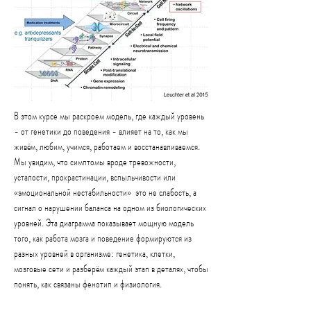
В этом курсе мы раскроем модель, где каждый уровень
- от генетики до поведения - влияет на то, как мы
живём, любим, учимся, работаем и восстанавливаемся.
Мы увидим, что симптомы вроде тревожности,
усталости, прокрастинации, вспыльчивости или
«эмоциональной нестабильности» это не слабость, а
сигнал о нарушении баланса на одном из биологических
уровней. Эта диаграмма показывает мощную модель
того, как работа мозга и поведение формируются из
разных уровней в организме: генетика, клетки,
мозговые сети и разберём каждый этап в деталях, чтобы
понять, как связаны фенотип и физиология.