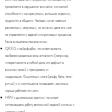
проявляется в нарушениях внимания, сниженной
способности к саморегуляции, вспышках агрессии,
трудностях в общении. Человек может казаться
рассеянным, капризным, но на самом деле его мозг
не справляется с задачей синхронизации процессов.
Какие вмешательства возможны:
QEEG и нейрофидбэк: помогают выявить
несбалансированные зоны активности (например,
гиперактивность в лобной доле или дефицит в
височных зонах) и тренировать их
координацию.
Осцилляции мозга (альфа, бета, тета-
ритмы) и их соотношение показывают, насколько
хорошо работают эти сети.
HRV и дыхательные практики: помогают
согласовывать работу автономной нервной системы и
мозговых сетей.