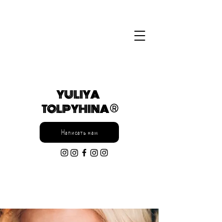
YULIYA
TOLPYHINA ®
Написать нам