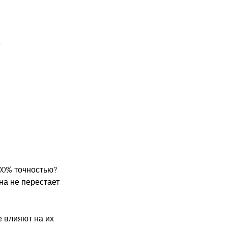
т
00% точностью?
на не перестает
е влияют на их