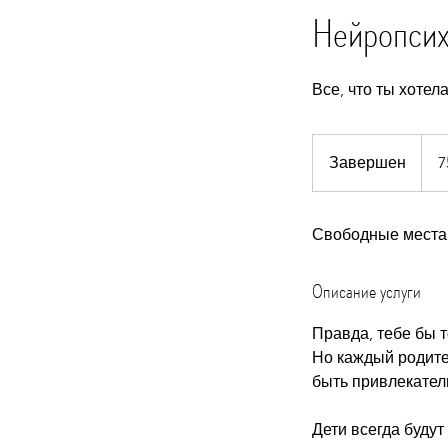
Нейропсих
Все, что ты хотел
75
евро
Завершен
З
7
а
в
Свободные места
е
р
ш
Описание услуги
е
н
Правда, тебе бы 
Но каждый родител
быть привлекател
Дети всегда будут