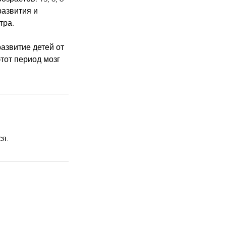
развития и
тра.
азвитие детей от
этот период мозг
ся.