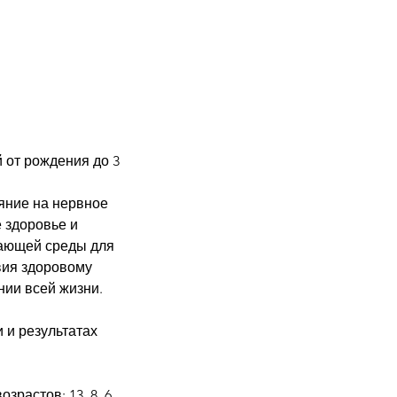
 от рождения до 3
ияние на нервное
е здоровье и
щающей среды для
твия здоровому
нии всей жизни.
 и результатах
зрастов: 13, 8, 6