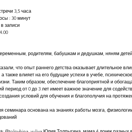
тречи 3,5 часа
осы : 30 минут
 в записи
4.00
еременным, родителям, бабушкам и дедушкам, няням детей
азали, что опыт раннего детства оказывает длительное вл
 а также влияет на его будущие успехи в учебе, психическо
изни. Таким образом, обеспечение благоприятной и обога
ий период от 0 до 3 лет имеет важное значение для содейс
 создания условий для обучения и благополучия на протяже
я семинара основана на знаниях работы мозга, физиологии
дований
 @tolpyhina_yuliya Юлия Толпыгина, мама 4 дочек разных во