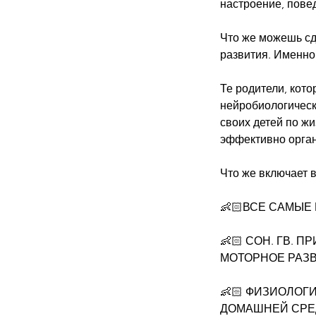
настроение, пове
Что же можешь сде
развития. Именно 
Те родители, кот
нейробиологическ
своих детей по ж
эффективно орга
Что же включает 
👶🏻ВСЕ САМЫЕ
👶🏻 СОН. ГВ. 
МОТОРНОЕ РАЗВ
👶🏻 ФИЗИОЛОГ
ДОМАШНЕЙ СР