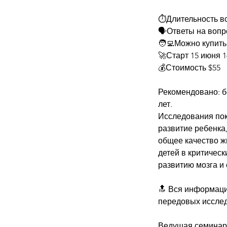
⏱️Длительность вс
🗣️Ответы на вопр
🧑‍💻Можно купить
🚀Старт 15 июня 1
💰Стоимость $55
Рекомендовано: б
лет.
Исследования пок
развитие ребенка,
общее качество ж
детей в критическ
развитию мозга и
🔝 Вся информаци
передовых иссле
Ведущая семинара: