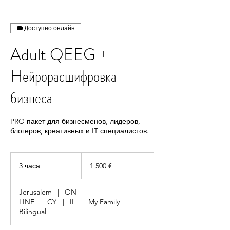
Доступно онлайн
Adult QEEG +
Hейрорасшифровка
бизнеса
PRO пакет для бизнесменов, лидеров,
блогеров, креативных и IT специалистов.
1 500
евро
3 часа
3
1 500 €
ч
а
Jerusalem
|
ON-
с
LINE
|
CY
|
IL
|
My Family
а
Bilingual